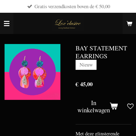
Gratis verzendkosten boven de € 50,00
Ga
direct
naar
de
hoofdinhoud
BAY STATEMENT
EARRINGS
Nieuw
€ 45,00
In
winkelwagen
Met deze glinsterende