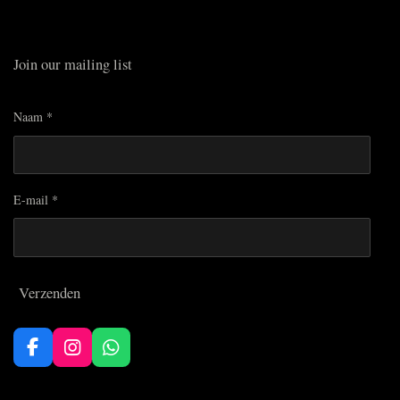
Join our mailing list
Naam *
E-mail *
Verzenden
F
I
W
a
n
h
c
s
a