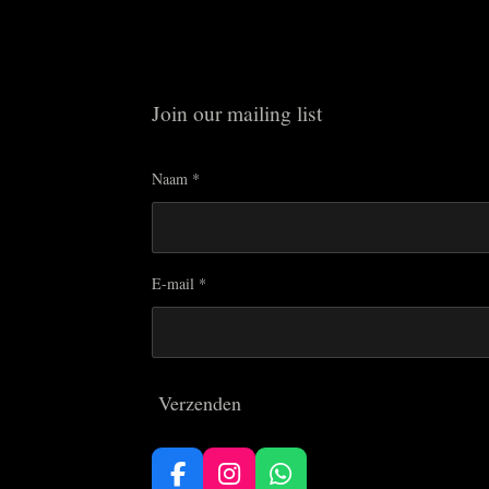
Join our mailing list
Naam *
E-mail *
Verzenden
F
I
W