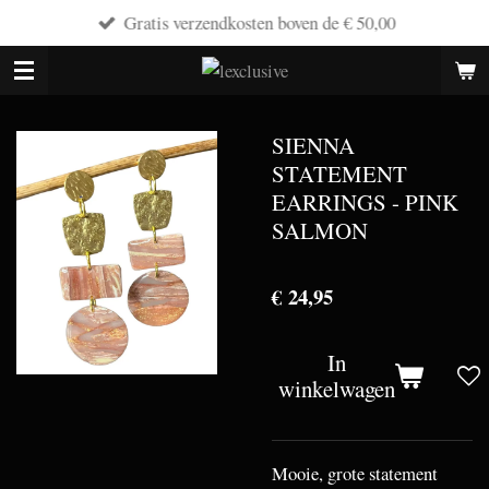
Gratis verzendkosten boven de € 50,00
Ga
direct
naar
de
hoofdinhoud
SIENNA
STATEMENT
EARRINGS - PINK
SALMON
€ 24,95
In
winkelwagen
Mooie, grote statement