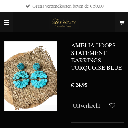
Gratis verzendkosten boven de € 50,00
Ga
direct
naar
de
hoofdinhoud
AMELIA HOOPS
STATEMENT
EARRINGS -
TURQUOISE BLUE
€ 24,95
Uitverkocht