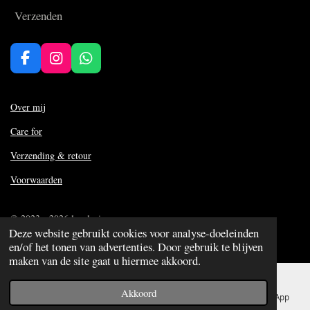
Verzenden
F
I
W
a
n
h
c
s
a
e
t
t
Over mij
b
a
s
Care for
o
g
A
o
r
p
Verzending & retour
k
a
p
m
Voorwaarden
© 2023 - 2026 lexclusive
Deze website gebruikt cookies voor analyse-doeleinden
Powered by
JouwWeb
en/of het tonen van advertenties. Door gebruik te blijven
maken van de site gaat u hiermee akkoord.
Akkoord
E-mailadres
Telefoonnummer
Kaart
WhatsApp