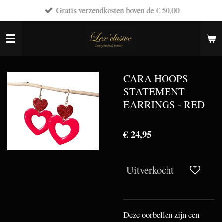
Gratis verzendkosten boven de € 50,00
Ga
direct
naar
de
hoofdinhoud
CARA HOOPS
STATEMENT
EARRINGS - RED
€ 24,95
Uitverkocht
Deze oorbellen zijn een