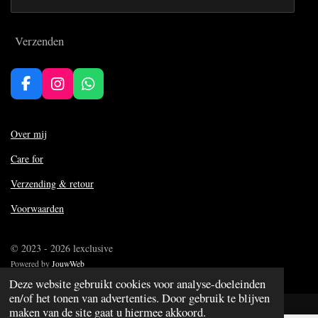
Verzenden
F
I
W
a
n
h
c
s
a
e
t
t
Over mij
b
a
s
Care for
o
g
A
o
r
p
Verzending & retour
k
a
p
m
Voorwaarden
© 2023 - 2026 lexclusive
Powered by
JouwWeb
Deze website gebruikt cookies voor analyse-doeleinden
en/of het tonen van advertenties. Door gebruik te blijven
maken van de site gaat u hiermee akkoord.