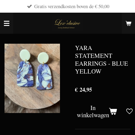
Gratis verzendkosten boven de € 50,00
Ga
direct
naar
de
hoofdinhoud
YARA
STATEMENT
EARRINGS - BLUE
YELLOW
€ 24,95
In
winkelwagen