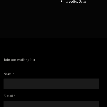
breedte: 3cm
Join our mailing list
Naam *
E-mail *