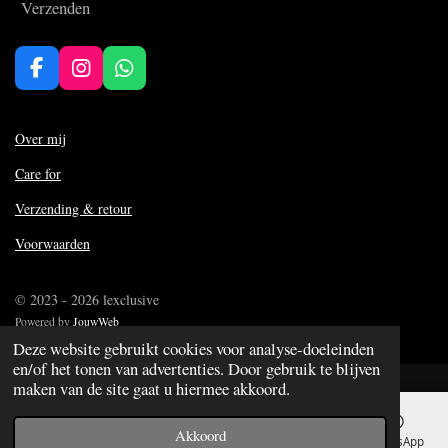
Verzenden
F
I
W
a
n
h
c
s
a
e
t
t
Over mij
b
a
s
Care for
o
g
A
o
r
p
Verzending & retour
k
a
p
m
Voorwaarden
© 2023 - 2026 lexclusive
Powered by
JouwWeb
Deze website gebruikt cookies voor analyse-doeleinden
en/of het tonen van advertenties. Door gebruik te blijven
maken van de site gaat u hiermee akkoord.
Akkoord
E-mailadres
Telefoonnummer
Kaart
WhatsApp