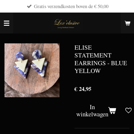
Gratis verzendkosten boven de € 50,00
Ga
direct
naar
de
hoofdinhoud
ELISE
STATEMENT
EARRINGS - BLUE
YELLOW
€ 24,95
In
winkelwagen