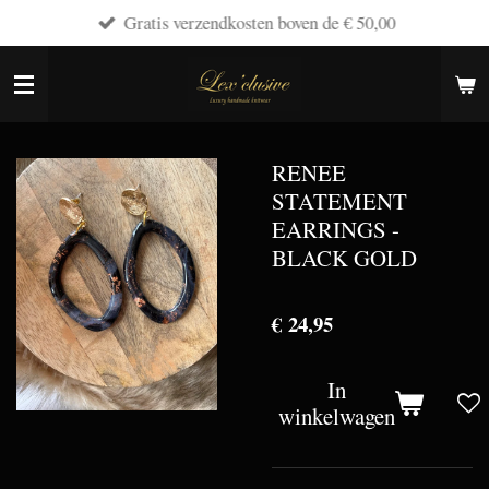
Gratis verzendkosten boven de € 50,00
Ga
direct
naar
de
hoofdinhoud
RENEE
STATEMENT
EARRINGS -
BLACK GOLD
€ 24,95
In
winkelwagen