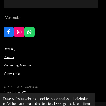
Verzenden
F
I
W
a
n
h
c
s
a
e
t
t
Over mij
b
a
s
Care for
o
g
A
o
r
p
Verzending & retour
k
a
p
m
Voorwaarden
© 2023 - 2026 lexclusive
Powered by
JouwWeb
Deze website gebruikt cookies voor analyse-doeleinden
en/of het tonen van advertenties. Door gebruik te blijven